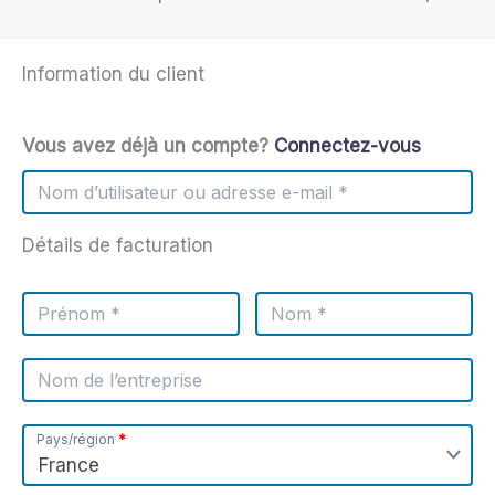
Information du client
Pourboire de
× 1
5,00
€
5€
Vous avez déjà un compte?
Connectez-vous
Sous-total
5,00
€
Détails de facturation
5,00
€
(dont
0,83
€
Total
TVA)
Pays/région
*
France