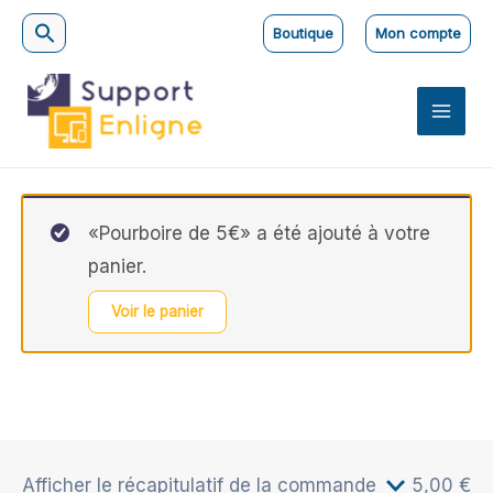
Aller
Boutique
Mon compte
au
contenu
Validation de la commande
«Pourboire de 5€» a été ajouté à votre
panier.
Voir le panier
Afficher le récapitulatif de la commande
5,00 €