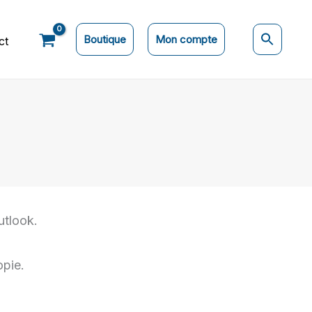
Boutique
Mon compte
ct
utlook.
opie.